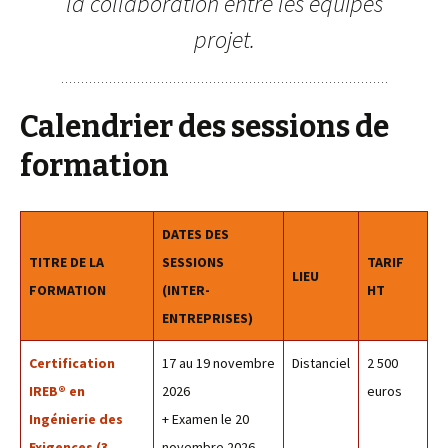
la collaboration entre les équipes
projet.
Calendrier des sessions de
formation
DATES DES
TITRE DE LA
SESSIONS
TARIF
LIEU
FORMATION
(INTER-
HT
ENTREPRISES)
Certification
17 au 19 novembre
Distanciel
2 500
IREB® en
2026
euros
Ingénierie des
+ Examen le 20
Exigences (3
novembre 2026