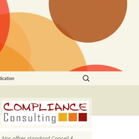
Rechercher :
lication
Nos offres standard Conseil &