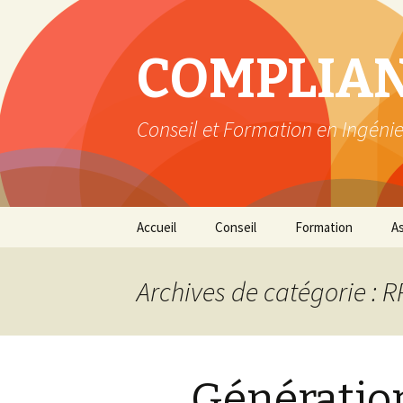
COMPLIAN
Conseil et Formation en Ingénie
Aller
Accueil
Conseil
Formation
A
au
contenu
Archives de catégorie : 
Génératio