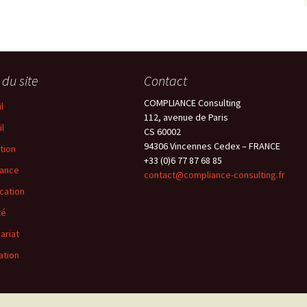
 du site
Contact
COMPLIANCE Consulting
l
112, avenue de Paris
l
CS 60002
94306 Vincennes Cedex – FRANCE
tion
+33 (0)6 77 87 68 85
tance
contact@compliance-consulting.fr
ication
té
ariat
ation