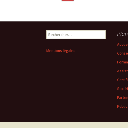
Rechercher :
Plan
Accuei
Mentions légales
Consei
Forma
Assis
Certif
Socié
Parten
Public