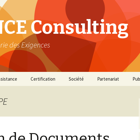
CE Consulting
rie des Exigences
ssistance
Certification
Société
Partenariat
Pub
RPE
n de Documents